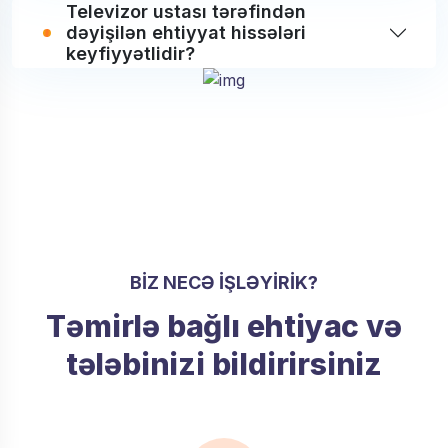
Televizor ustası tərəfindən
dəyişilən ehtiyyat hissələri
keyfiyyətlidir?
BIZ NECƏ IŞLƏYIRIK?
Təmirlə bağlı ehtiyac və
tələbinizi bildirirsiniz