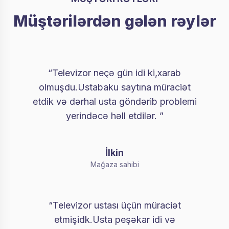
Müştərilərdən gələn rəylər
“Televizor neçə gün idi ki,xarab
olmuşdu.Ustabaku saytına müraciət
etdik və dərhal usta göndərib problemi
yerindəcə həll etdilər. ”
İlkin
Mağaza sahibi
“Televizor ustası üçün müraciət
etmişidk.Usta peşəkar idi və