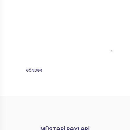
GÖNDƏR
MÜŞTƏRİ RƏYLƏRİ