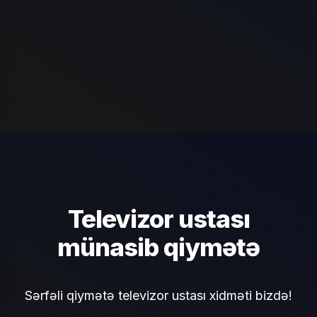
Televizor ustası
münasib qiymətə
Sərfəli qiymətə televizor ustası xidməti bizdə!