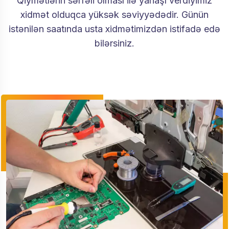
Qiymətlərin sərfəli olması ilə yanaşı verdiyimiz
xidmət olduqca yüksək səviyyədədir. Günün
istənilən saatında usta xidmətimizdən istifadə edə
bilərsiniz.