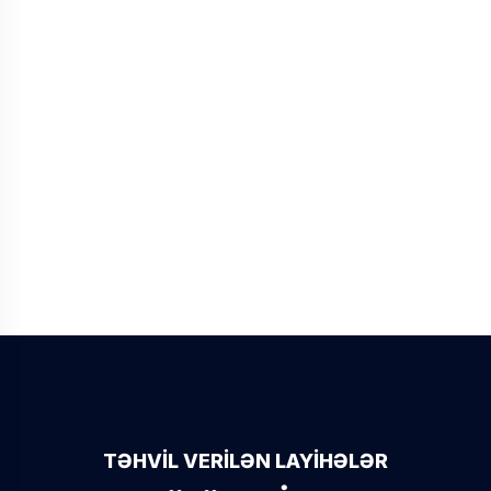
Servis xidməti
Ustabaku.az şirkəti olaraq iri
məişət texnikası
eləcə də digər elektrik
texnikasının təmiri üzrə
peşəkar servis xidmətləri təklif
edirik
Daha ətraflı
TƏHVİL VERİLƏN LAYİHƏLƏR