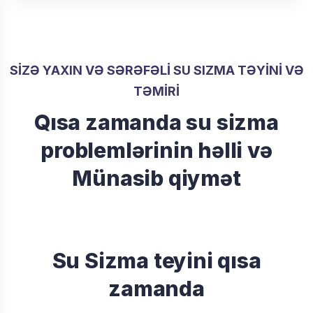
SIZƏ YAXIN VƏ SƏRƏFƏLI SU SIZMA TƏYINI VƏ
TƏMIRI
Qısa zamanda su sizma
problemlərinin həlli və
Münasib qiymət
Su Sizma teyini qısa
zamanda