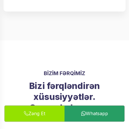
BIZIM FƏRQIMIZ
Bizi fərqləndirən
xüsusiyyətlər.
Qazandıqlarımız
Zəng Et
Whatsapp