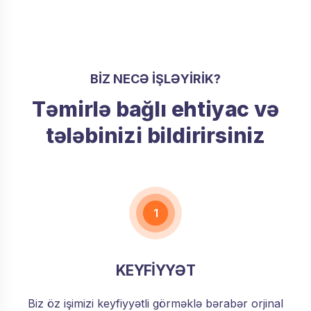
BIZ NECƏ IŞLƏYIRIK?
Təmirlə bağlı ehtiyac və
tələbinizi bildirirsiniz
1
KEYFİYYƏT
Biz öz işimizi keyfiyyətli görməklə bərabər orjinal