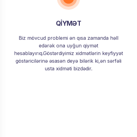
QİYMƏT
Biz mövcud problemi ən qısa zamanda həll
edərək ona uyğun qiymət
hesablayırıq.Göstərdiyimiz xidmətlərin keyfiyyət
göstəricilərinə əsasən deyə bilərik ki,ən sərfəli
usta xidməti bizdədir.