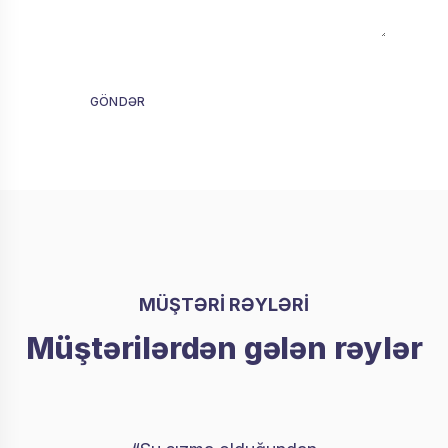
GÖNDƏR
MÜŞTƏRİ RƏYLƏRİ
Müştərilərdən gələn rəylər