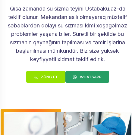
Qısa zamanda su sizma teyini Ustabaku.az-da
təklif olunur. Məkandan asılı olmayaraq müxtəlif
səbəblərdən dolayı su sızması kimi xoşagəlməz
problemlər yaşana bilər. Sürətli bir şəkildə bu
sızmanın qaynağının tapılması və təmir işlərinə
başlanılması mümkündür. Biz sizə yüksək
keyfiyyətli xidmət təklif edirik.
ZƏNG ET
WHATSAPP