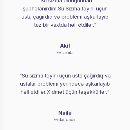
“Su sızma olduğundan
şübhələnirdim.Su Sızma təyini üçün
usta çağırdıq və problemi aşkarlayıb
tez bir vaxtda həll etdilər.”
Akif
Ev sahibi
“Su sızma təyini üçün usta çağırdıq və
ustalar problemi yerindəcə aşkarlayıb
həll etdilər.Xidmət üçün təşəkkürlər.”
Nailə
Evdar qadın