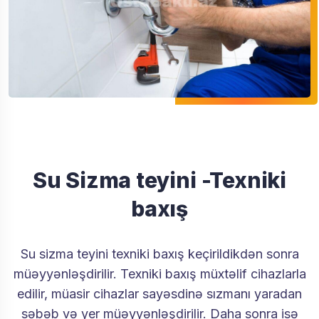
Su Sizma teyini -Texniki
baxış
Su sizma teyini texniki baxış keçirildikdən sonra
müəyyənləşdirilir. Texniki baxış müxtəlif cihazlarla
edilir, müasir cihazlar sayəsdinə sızmanı yaradan
səbəb və yer müəyyənləşdirilir. Daha sonra isə