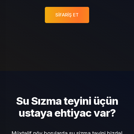
SIFARIŞ ET
Su Sızma teyini üçün
ustaya ehtiyac var?
Müxtəlif növ borularda su sizma təyini bizdə!