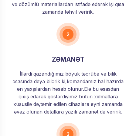
və dözümlü materiallardan istifadə edərək işi qısa
zamanda təhvil veririk.
2
ZƏMANƏT
İllərdi qazandığımız böyük təcrübə və bilik
əsasında deyə bilərik ki,komandamız hal hazırda
ən yaxşılardan hesab olunur.Elə bu əsasdan
çıxış edərək göstərdiyimiz bütün xidmətlərə
xüsusilə də,təmir edilən cihazlara eyni zamanda
əvəz olunan detallara yazılı zəmanət də veririk.
3