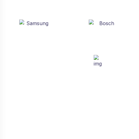
Təmir
Hər növ məişət cihazlarının
və avadanlıqların təmiri bizdə.
Daha ətraflı