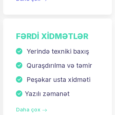
FƏRDI XIDMƏTLƏR
Yerində texniki baxış
Quraşdırılma və təmir
Peşəkar usta xidməti
Yazılı zəmanət
Daha çox