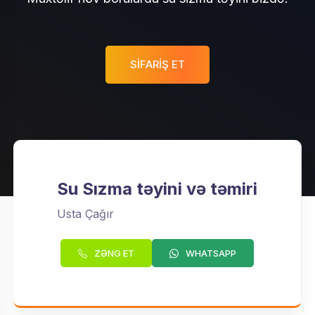
SIFARIŞ ET
Su Sızma təyini və təmiri
Usta Çağır
ZƏNG ET
WHATSAPP