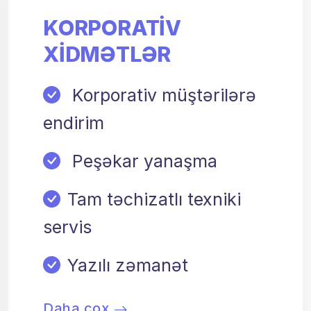
KORPORATIV
XIDMƏTLƏR
Korporativ müştərilərə
endirim
Peşəkar yanaşma
Tam təchizatlı texniki
servis
Yazılı zəmanət
Daha çox