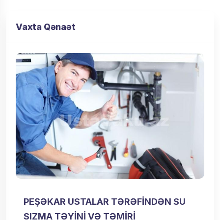
Vaxta Qənaət
PEŞƏKAR USTALAR TƏRƏFINDƏN SU
SIZMA TƏYINI VƏ TƏMIRI