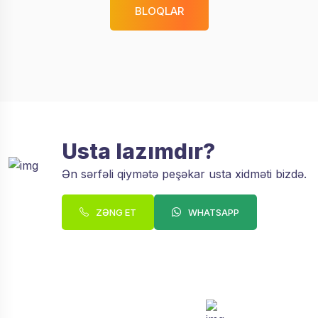
BLOQLAR
Usta lazımdır?
Ən sərfəli qiymətə peşəkar usta xidməti bizdə.
ZƏNG ET
WHATSAPP