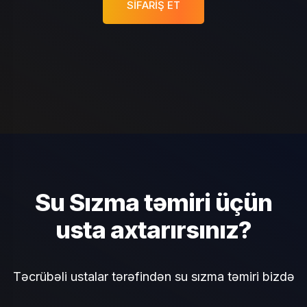
SIFARIŞ ET
Su Sızma təmiri üçün
usta axtarırsınız?
Təcrübəli ustalar tərəfindən su sızma təmiri bizdə