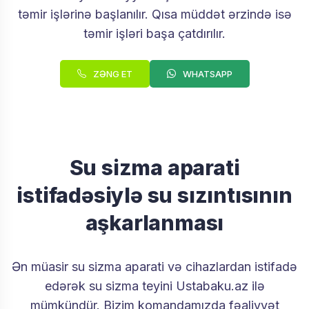
təmir işlərinə başlanılır. Qısa müddət ərzində isə
təmir işləri başa çatdırılır.
ZƏNG ET
WHATSAPP
Su sizma aparati
istifadəsiylə su sızıntısının
aşkarlanması
Ən müasir su sizma aparati və cihazlardan istifadə
edərək su sizma teyini Ustabaku.az ilə
mümkündür. Bizim komandamızda fəaliyyət