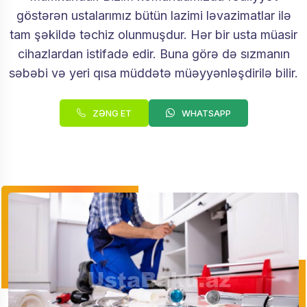
göstərən ustalarımız bütün lazimi ləvazimatlar ilə
tam şəkildə təchiz olunmuşdur. Hər bir usta müasir
cihazlardan istifadə edir. Buna görə də sızmanın
səbəbi və yeri qısa müddətə müəyyənləşdirilə bilir.
ZƏNG ET
WHATSAPP