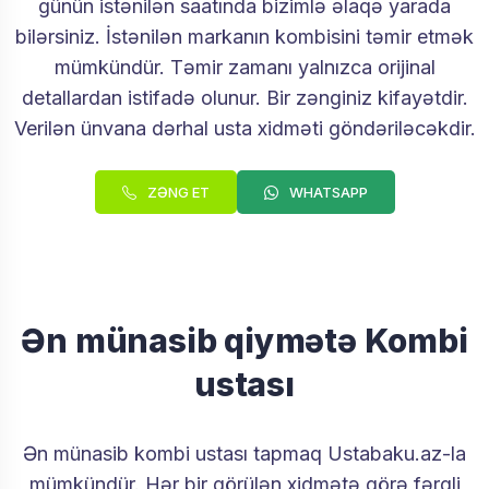
günün istənilən saatında bizimlə əlaqə yarada
bilərsiniz. İstənilən markanın kombisini təmir etmək
mümkündür. Təmir zamanı yalnızca orijinal
detallardan istifadə olunur. Bir zənginiz kifayətdir.
Verilən ünvana dərhal usta xidməti göndəriləcəkdir.
ZƏNG ET
WHATSAPP
Ən münasib qiymətə Kombi
ustası
Ən münasib kombi ustası tapmaq Ustabaku.az-la
mümkündür. Hər bir görülən xidmətə görə fərqli