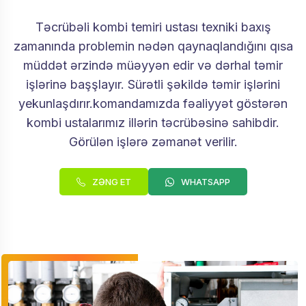
Təcrübəli kombi temiri ustası texniki baxış
zamanında problemin nədən qaynaqlandığını qısa
müddət ərzində müəyyən edir və dərhal təmir
işlərinə başşlayır. Sürətli şəkildə təmir işlərini
yekunlaşdırır.komandamızda fəaliyyət göstərən
kombi ustalarımız illərin təcrübəsinə sahibdir.
Görülən işlərə zəmanət verilir.
ZƏNG ET
WHATSAPP