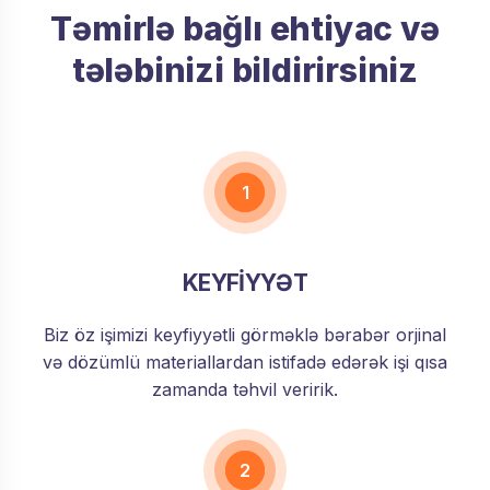
Təmirlə bağlı ehtiyac və
tələbinizi bildirirsiniz
1
KEYFİYYƏT
Biz öz işimizi keyfiyyətli görməklə bərabər orjinal
və dözümlü materiallardan istifadə edərək işi qısa
zamanda təhvil veririk.
2