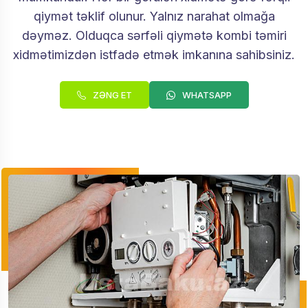
qiymət təklif olunur. Yalnız narahat olmağa
dəyməz. Olduqca sərfəli qiymətə kombi təmiri
xidmətimizdən istfadə etmək imkanına sahibsiniz.
ZƏNG ET
WHATSAPP