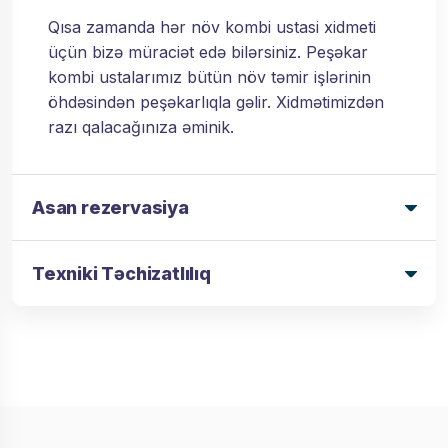
Qısa zamanda hər növ kombi ustasi xidmeti
üçün bizə müraciət edə bilərsiniz. Peşəkar
kombi ustalarımız bütün növ təmir işlərinin
öhdəsindən peşəkarlıqla gəlir. Xidmətimizdən
razı qalacağınıza əminik.
Asan rezervasiya
Texniki Təchizatlılıq
KOMBI TEMIRI USTASI XIDMƏTI - ASAN
REZERVASİYA
7/24 fasiləsiz Kombi
HƏR NÖV KOMBI PROBLEMLƏRININ HƏLLI
Kombi Ustasi Baki -
temiri ustasi xidmeti