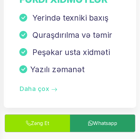
Yerində texniki baxış
Quraşdırılma və təmir
Peşəkar usta xidməti
Yazılı zəmanət
Daha çox
Zəng Et
Whatsapp