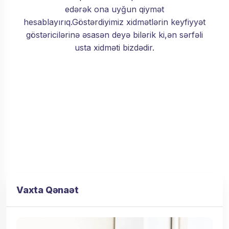
edərək ona uyğun qiymət
hesablayırıq.Göstərdiyimiz xidmətlərin keyfiyyət
göstəricilərinə əsasən deyə bilərik ki,ən sərfəli
usta xidməti bizdədir.
Vaxta Qənaət