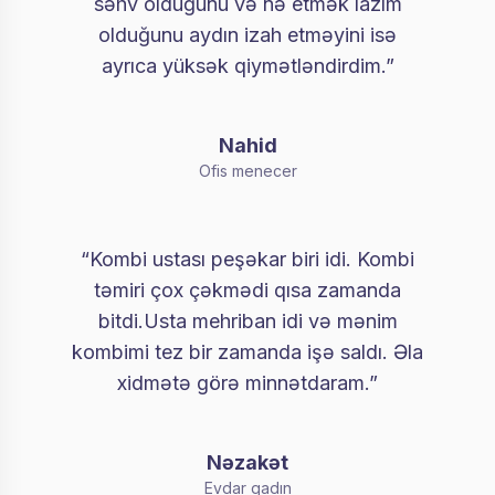
səhv olduğunu və nə etmək lazım
olduğunu aydın izah etməyini isə
ayrıca yüksək qiymətləndirdim.”
Nahid
Ofis menecer
“Kombi ustası peşəkar biri idi. Kombi
təmiri çox çəkmədi qısa zamanda
bitdi.Usta mehriban idi və mənim
kombimi tez bir zamanda işə saldı. Əla
xidmətə görə minnətdaram.”
Nəzakət
Evdar qadın