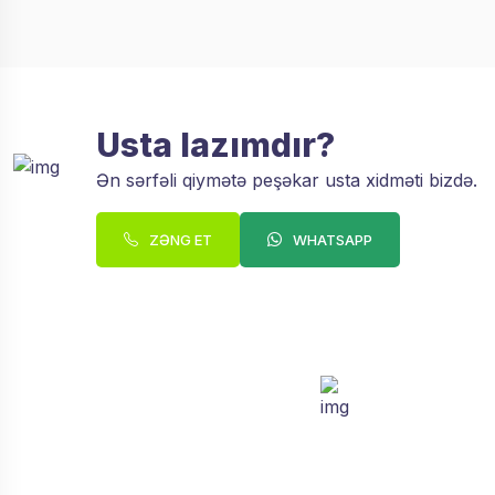
Usta lazımdır?
Ən sərfəli qiymətə peşəkar usta xidməti bizdə.
ZƏNG ET
WHATSAPP
Zəng sifariş edin.