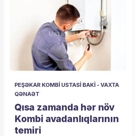
PEŞƏKAR KOMBI USTASI BAKI - VAXTA
QƏNAƏT
Qısa zamanda hər növ
Kombi avadanlıqlarının
temiri