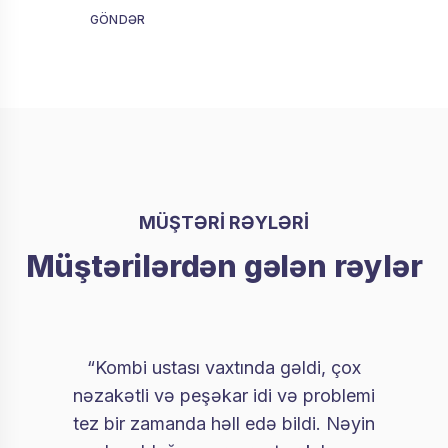
GÖNDƏR
MÜŞTƏRİ RƏYLƏRİ
Müştərilərdən gələn rəylər
“Kombi ustası vaxtında gəldi, çox
nəzakətli və peşəkar idi və problemi
tez bir zamanda həll edə bildi. Nəyin