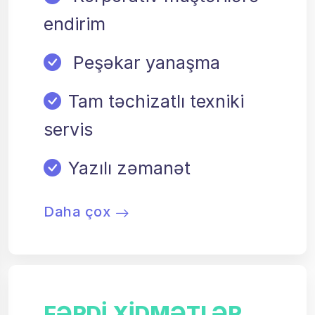
endirim
Peşəkar yanaşma
Tam təchizatlı texniki
servis
Yazılı zəmanət
Daha çox
FƏRDI XIDMƏTLƏR