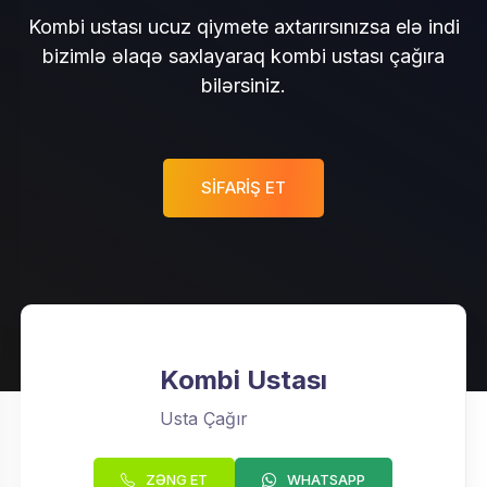
Kombi ustası ucuz qiymete axtarırsınızsa elə indi
bizimlə əlaqə saxlayaraq kombi ustası çağıra
bilərsiniz.
SIFARIŞ ET
Kombi Ustası
Usta Çağır
ZƏNG ET
WHATSAPP