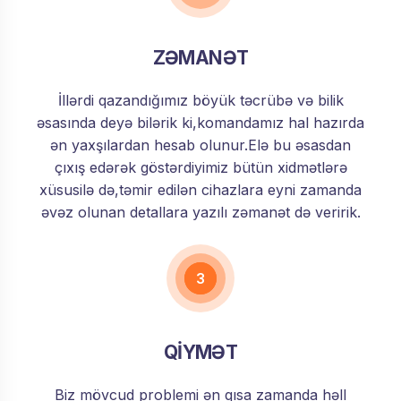
ZƏMANƏT
İllərdi qazandığımız böyük təcrübə və bilik
əsasında deyə bilərik ki,komandamız hal hazırda
ən yaxşılardan hesab olunur.Elə bu əsasdan
çıxış edərək göstərdiyimiz bütün xidmətlərə
xüsusilə də,təmir edilən cihazlara eyni zamanda
əvəz olunan detallara yazılı zəmanət də veririk.
3
QİYMƏT
Biz mövcud problemi ən qısa zamanda həll