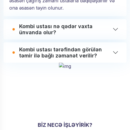
əsasən çağırış zamanı ustalarla dəqiqləşdirilir və
ona əsasən təyin olunur.
Kombi ustası nə qədər vaxta
ünvanda olur?
Kombi ustası tərəfindən görülən
təmir ilə bağlı zəmanət verilir?
BIZ NECƏ IŞLƏYIRIK?