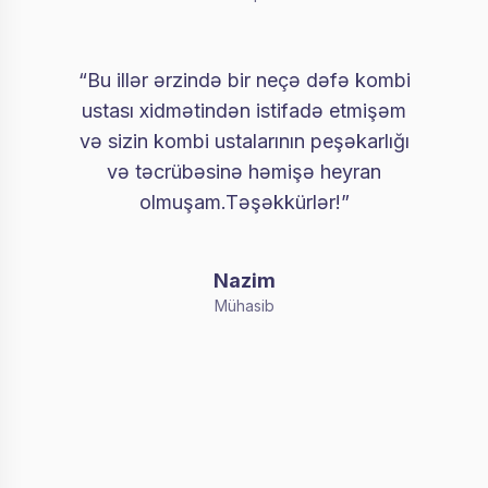
“Bu illər ərzində bir neçə dəfə kombi
ustası xidmətindən istifadə etmişəm
və sizin kombi ustalarının peşəkarlığı
və təcrübəsinə həmişə heyran
olmuşam.Təşəkkürlər!”
Nazim
Mühasib