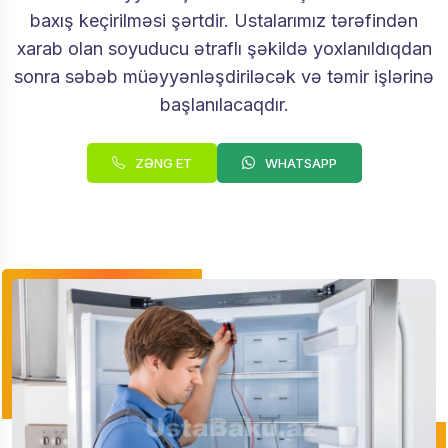
baxış keçirilməsi şərtdir. Ustalarımız tərəfindən
xarab olan soyuducu ətraflı şəkildə yoxlanıldıqdan
sonra səbəb müəyyənləşdiriləcək və təmir işlərinə
başlanılacaqdır.
ZƏNG ET
WHATSAPP