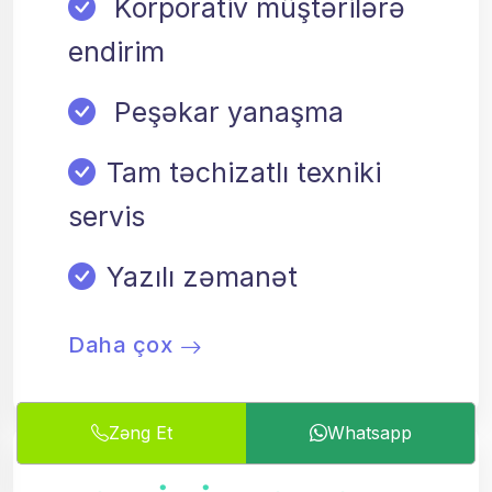
Korporativ müştərilərə
endirim
Peşəkar yanaşma
Tam təchizatlı texniki
servis
Yazılı zəmanət
Daha çox
Zəng Et
Whatsapp