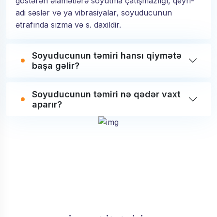
göstərən əlamətlərə soyutma çatışmazlığı, qeyri-
adi səslər və ya vibrasiyalar, soyuducunun
ətrafında sızma və s. daxildir.
Soyuducunun təmiri hansı qiymətə
başa gəlir?
Soyuducunun təmiri nə qədər vaxt
aparır?