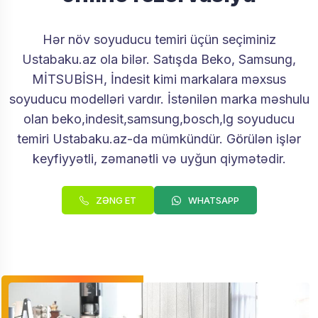
Hər növ soyuducu temiri üçün seçiminiz
Ustabaku.az ola bilər. Satışda Beko, Samsung,
MİTSUBİSH, İndesit kimi markalara məxsus
soyuducu modelləri vardır. İstənilən marka məshulu
olan beko,indesit,samsung,bosch,lg soyuducu
temiri Ustabaku.az-da mümkündür. Görülən işlər
keyfiyyətli, zəmanətli və uyğun qiymətədir.
ZƏNG ET
WHATSAPP