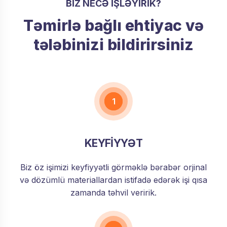
BIZ NECƏ IŞLƏYIRIK?
Təmirlə bağlı ehtiyac və
tələbinizi bildirirsiniz
1
KEYFİYYƏT
Biz öz işimizi keyfiyyətli görməklə bərabər orjinal
və dözümlü materiallardan istifadə edərək işi qısa
zamanda təhvil veririk.