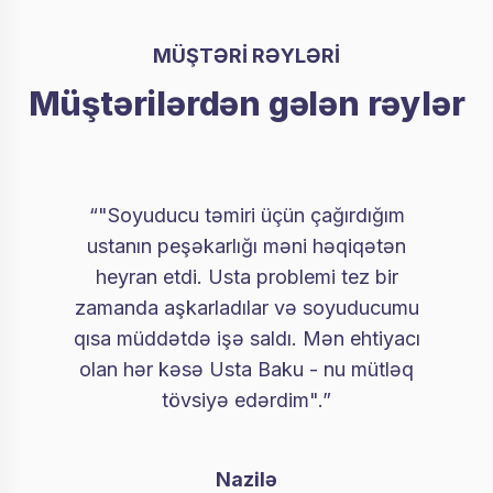
MÜŞTƏRİ RƏYLƏRİ
Müştərilərdən gələn rəylər
“"Soyuducu təmiri üçün çağırdığım
ustanın peşəkarlığı məni həqiqətən
heyran etdi. Usta problemi tez bir
zamanda aşkarladılar və soyuducumu
qısa müddətdə işə saldı. Mən ehtiyacı
olan hər kəsə Usta Baku - nu mütləq
tövsiyə edərdim".”
Nazilə