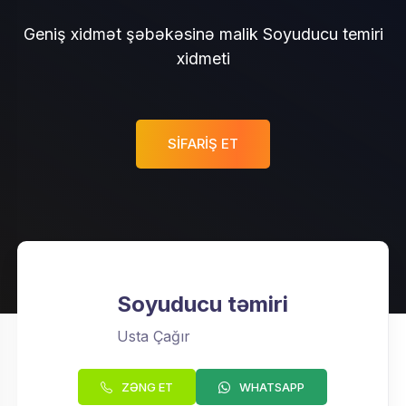
Geniş xidmət şəbəkəsinə malik Soyuducu temiri
xidmeti
SIFARIŞ ET
Soyuducu təmiri
Usta Çağır
ZƏNG ET
WHATSAPP