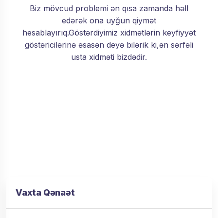
Biz mövcud problemi ən qısa zamanda həll
edərək ona uyğun qiymət
hesablayırıq.Göstərdiyimiz xidmətlərin keyfiyyət
göstəricilərinə əsasən deyə bilərik ki,ən sərfəli
usta xidməti bizdədir.
Vaxta Qənaət