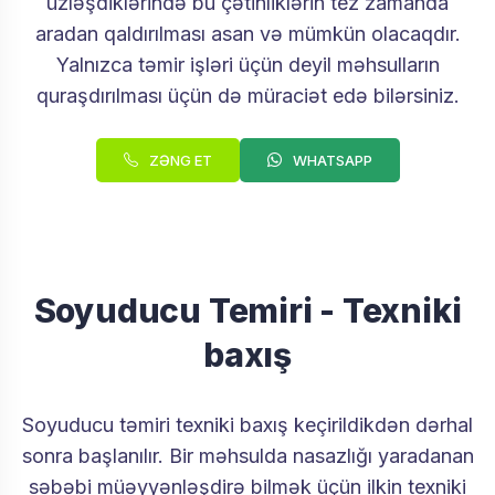
üzləşdiklərində bu çətinliklərin tez zamanda
aradan qaldırılması asan və mümkün olacaqdır.
Yalnızca təmir işləri üçün deyil məhsulların
quraşdırılması üçün də müraciət edə bilərsiniz.
ZƏNG ET
WHATSAPP
Soyuducu Temiri - Texniki
baxış
Soyuducu təmiri texniki baxış keçirildikdən dərhal
sonra başlanılır. Bir məhsulda nasazlığı yaradanan
səbəbi müəyyənləşdirə bilmək üçün ilkin texniki