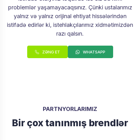
problemlər yaşamayacaqsınız. Çünki ustalarımız
yalnız və yalnız orijinal ehtiyat hissələrindən
istifadə edirlər ki, istehlakçılarımız xidmətimizdən
razı qalsın.
ZƏNG ET
WHATSAPP
PARTNYORLARIMIZ
Bir çox tanınmış brendlər