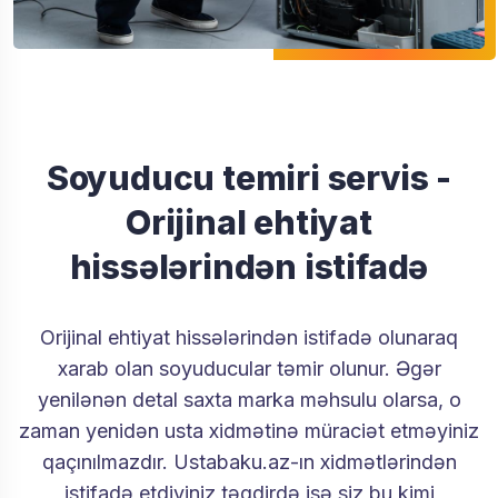
Soyuducu temiri servis -
Orijinal ehtiyat
hissələrindən istifadə
Orijinal ehtiyat hissələrindən istifadə olunaraq
xarab olan soyuducular təmir olunur. Əgər
yenilənən detal saxta marka məhsulu olarsa, o
zaman yenidən usta xidmətinə müraciət etməyiniz
qaçınılmazdır. Ustabaku.az-ın xidmətlərindən
istifadə etdiyiniz təqdirdə isə siz bu kimi