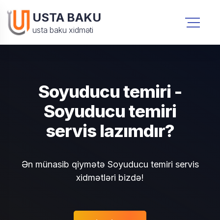
USTA BAKU
usta baku xidməti
Soyuducu temiri -
Soyuducu temiri
servis lazımdır?
Ən münasib qiymətə Soyuducu temiri servis
xidmətləri bizdə!