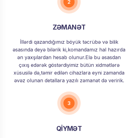
2
ZƏMANƏT
İllərdi qazandığımız böyük təcrübə və bilik
əsasında deyə bilərik ki,komandamız hal hazırda
ən yaxşılardan hesab olunur.Elə bu əsasdan
çıxış edərək göstərdiyimiz bütün xidmətlərə
xüsusilə də,təmir edilən cihazlara eyni zamanda
əvəz olunan detallara yazılı zəmanət də veririk.
3
QİYMƏT