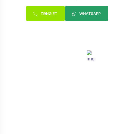
ZƏNG ET
WHATSAPP
Zəng sifariş edin.
Əlaqəyə Keç