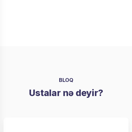
peşəkar servis xidmətləri təklif
edirik
Daha ətraflı
BLOQ
Ustalar nə deyir?