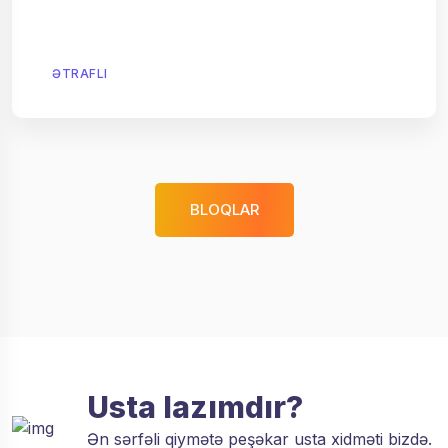
ƏTRAFLI
BLOQLAR
Usta lazımdır?
Ən sərfəli qiymətə peşəkar usta xidməti bizdə.