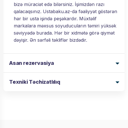
bizə müraciət edə bilərsiniz. İşimizdən razı
qalacaqsınız. Ustabaku.az-da fəaliyyət göstərən
hər bir usta işində peşəkardır. Müxtəlif
markalara məxsus soyuducuların təmiri yüksək
səviyyədə burada. Hər bir xidmətə görə qiymət
dəyişir. Ən sərfəli təkliflər bizdədir.
Asan rezervasiya
Texniki Təchizatlılıq
USTA BAKU SOYUDUCU TEMIRI XİDMƏTİ
- ASAN REZERVASİYA
7/24 fasiləsiz Soyuducu
HƏR NÖV SOYUDUCU TEMIRINE UYĞUN
TƏCHİZAT
temiri xidməti