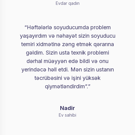
Evdar qadın
“Həftələrlə soyuducumda problem
yaşayırdım və nəhayət sizin soyuducu
temiri xidmətinə zəng etmək qərarına
gəldim. Sizin usta texnik problemi
dərhal müəyyən edə bildi və onu
yerindəcə həll etdi. Mən sizin ustanın
təcrübəsini və işini yüksək
qiymətləndirdim”.”
Nadir
Ev sahibi