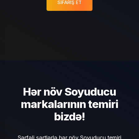
SIFARIŞ ET
Hər növ Soyuducu
markalarının temiri
bizdə!
Sərfəli şərtlərlə hər növ Soyuducu temiri