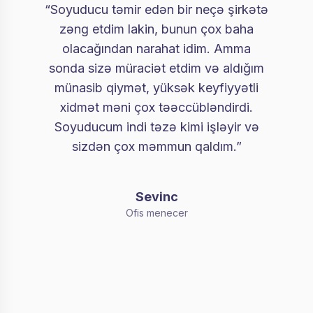
“Soyuducu təmir edən bir neçə şirkətə
zəng etdim lakin, bunun çox baha
olacağından narahat idim. Amma
sonda sizə müraciət etdim və aldığım
münasib qiymət, yüksək keyfiyyətli
xidmət məni çox təəccübləndirdi.
Soyuducum indi təzə kimi işləyir və
sizdən çox məmmun qaldım.”
Sevinc
Ofis menecer