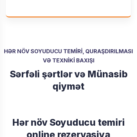
HƏR NÖV SOYUDUCU TEMIRI, QURAŞDIRILMASI
VƏ TEXNIKI BAXIŞI
Sərfəli şərtlər və Münasib
qiymət
Hər növ Soyuducu temiri
online rezervasiya