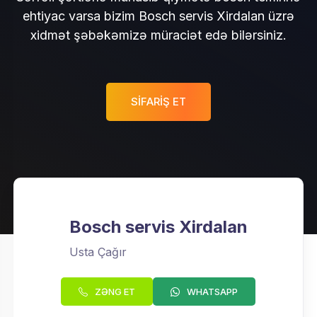
ehtiyac varsa bizim Bosch servis Xirdalan üzrə
xidmət şəbəkəmizə müraciət edə bilərsiniz.
SIFARIŞ ET
Bosch servis Xirdalan
Usta Çağır
ZƏNG ET
WHATSAPP