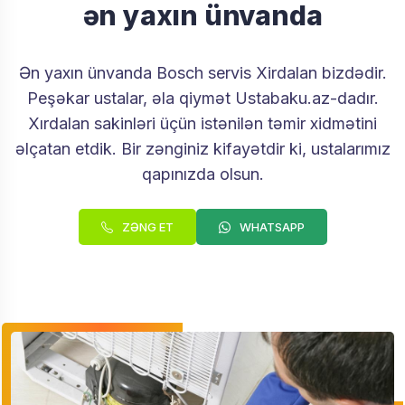
ən yaxın ünvanda
Ən yaxın ünvanda Bosch servis Xirdalan bizdədir.
Peşəkar ustalar, əla qiymət Ustabaku.az-dadır.
Xırdalan sakinləri üçün istənilən təmir xidmətini
əlçatan etdik. Bir zənginiz kifayətdir ki, ustalarımız
qapınızda olsun.
ZƏNG ET
WHATSAPP