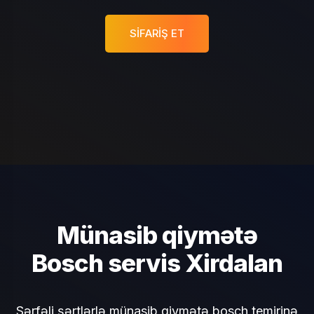
SIFARIŞ ET
Münasib qiymətə
Bosch servis Xirdalan
Sərfəli şərtlərlə münasib qiymətə bosch temirinə