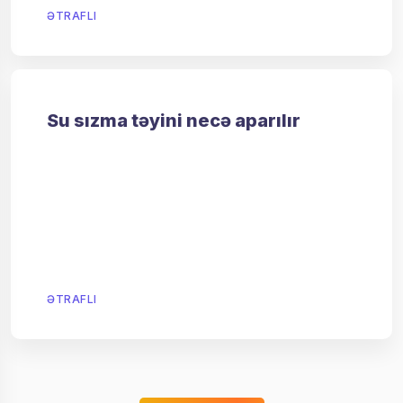
ƏTRAFLI
Su sızma təyini necə aparılır
ƏTRAFLI