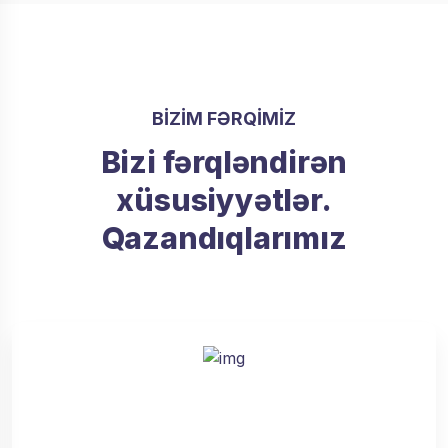
BIZIM FƏRQIMIZ
Bizi fərqləndirən
xüsusiyyətlər.
Qazandıqlarımız