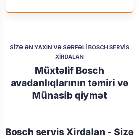
SİZƏ ƏN YAXIN VƏ SƏRFƏLİ BOSCH SERVIS
XIRDALAN
Müxtəlif Bosch
avadanlıqlarının təmiri və
Münasib qiymət
Bosch servis Xirdalan - Sizə