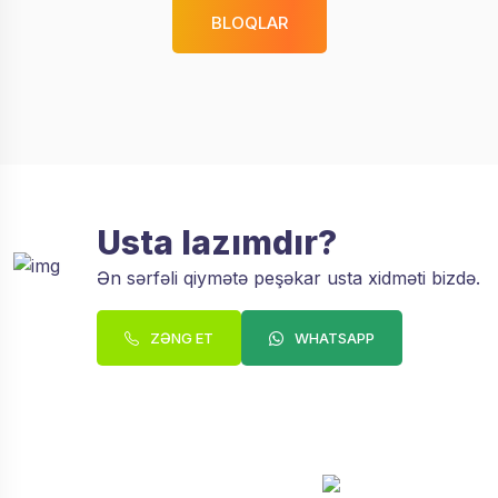
BLOQLAR
Usta lazımdır?
Ən sərfəli qiymətə peşəkar usta xidməti bizdə.
ZƏNG ET
WHATSAPP