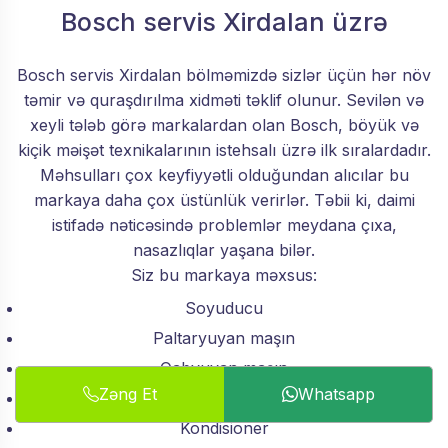
Bosch servis Xirdalan üzrə
Bosch servis Xirdalan bölməmizdə sizlər üçün hər növ
təmir və quraşdırılma xidməti təklif olunur. Sevilən və
xeyli tələb görə markalardan olan Bosch, böyük və
kiçik məişət texnikalarının istehsalı üzrə ilk sıralardadır.
Məhsulları çox keyfiyyətli olduğundan alıcılar bu
markaya daha çox üstünlük verirlər. Təbii ki, daimi
istifadə nəticəsində problemlər meydana çıxa,
nasazlıqlar yaşana bilər.
Siz bu markaya məxsus:
Soyuducu
Paltaryuyan maşın
Qabyuyan maşın
Zəng Et
Whatsapp
Soba
Kondisioner