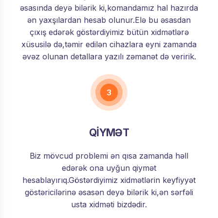
əsasında deyə bilərik ki,komandamız hal hazırda
ən yaxşılardan hesab olunur.Elə bu əsasdan
çıxış edərək göstərdiyimiz bütün xidmətlərə
xüsusilə də,təmir edilən cihazlara eyni zamanda
əvəz olunan detallara yazılı zəmanət də veririk.
3
QİYMƏT
Biz mövcud problemi ən qısa zamanda həll
edərək ona uyğun qiymət
hesablayırıq.Göstərdiyimiz xidmətlərin keyfiyyət
göstəricilərinə əsasən deyə bilərik ki,ən sərfəli
usta xidməti bizdədir.