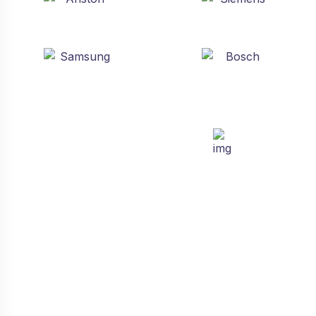
Təmir
Hər növ məişət cihazlarının
və avadanlıqların təmiri bizdə.
Daha ətraflı