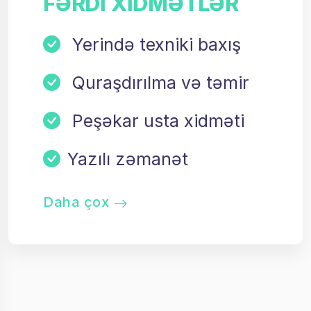
FƏRDI XIDMƏTLƏR
Yerində texniki baxış
Quraşdırılma və təmir
Peşəkar usta xidməti
Yazılı zəmanət
Daha çox