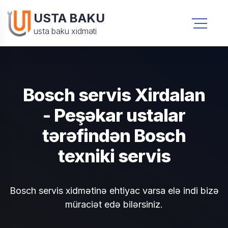
USTA BAKU
usta baku xidməti
Bosch servis Xirdalan
- Peşəkar ustalar
tərəfindən Bosch
texniki servis
Bosch servis xidmətinə ehtiyac varsa elə indi bizə
müraciət edə bilərsiniz.