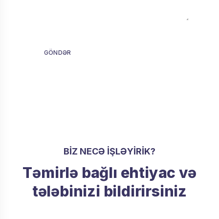
GÖNDƏR
BIZ NECƏ IŞLƏYIRIK?
Təmirlə bağlı ehtiyac və
tələbinizi bildirirsiniz