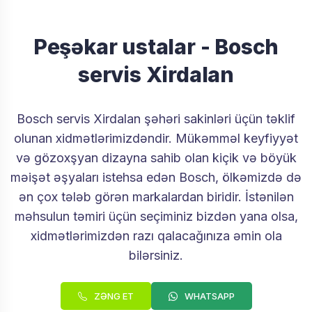
Peşəkar ustalar - Bosch
servis Xirdalan
Bosch servis Xirdalan şəhəri sakinləri üçün təklif
olunan xidmətlərimizdəndir. Mükəmməl keyfiyyət
və gözoxşyan dizayna sahib olan kiçik və böyük
məişət əşyaları istehsa edən Bosch, ölkəmizdə də
ən çox tələb görən markalardan biridir. İstənilən
məhsulun təmiri üçün seçiminiz bizdən yana olsa,
xidmətlərimizdən razı qalacağınıza əmin ola
bilərsiniz.
ZƏNG ET
WHATSAPP