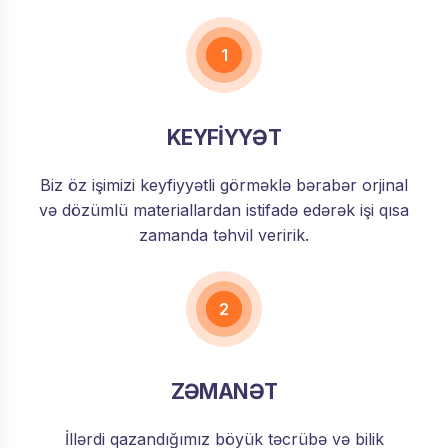
1
KEYFİYYƏT
Biz öz işimizi keyfiyyətli görməklə bərabər orjinal
və dözümlü materiallardan istifadə edərək işi qısa
zamanda təhvil veririk.
2
ZƏMANƏT
İllərdi qazandığımız böyük təcrübə və bilik