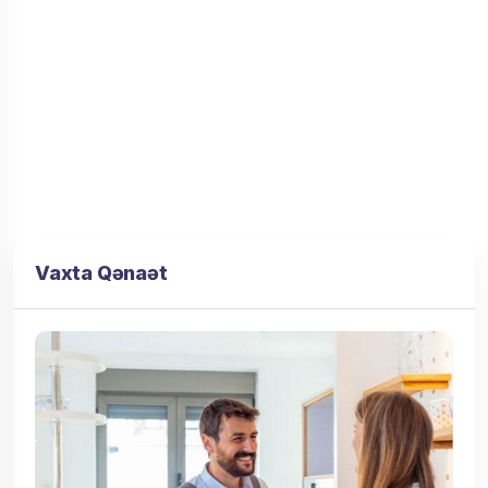
Vaxta Qənaət