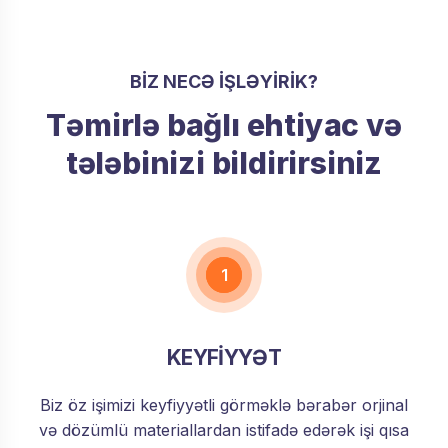
BIZ NECƏ IŞLƏYIRIK?
Təmirlə bağlı ehtiyac və
tələbinizi bildirirsiniz
1
KEYFİYYƏT
Biz öz işimizi keyfiyyətli görməklə bərabər orjinal
və dözümlü materiallardan istifadə edərək işi qısa