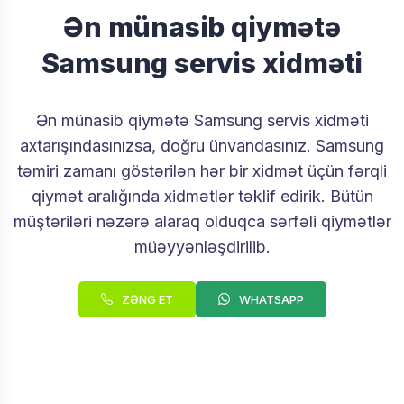
Ən münasib qiymətə
Samsung servis xidməti
Ən münasib qiymətə Samsung servis xidməti
axtarışındasınızsa, doğru ünvandasınız. Samsung
təmiri zamanı göstərilən hər bir xidmət üçün fərqli
qiymət aralığında xidmətlər təklif edirik. Bütün
müştəriləri nəzərə alaraq olduqca sərfəli qiymətlər
müəyyənləşdirilib.
ZƏNG ET
WHATSAPP