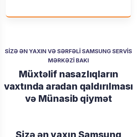
SIZƏ ƏN YAXIN VƏ SƏRFƏLI SAMSUNG SERVIS
MƏRKƏZI BAKI
Müxtəlif nasazlıqların
vaxtında aradan qaldırılması
və Münasib qiymət
Sizə ən yaxın Samsung