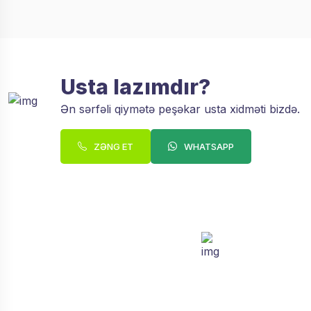
Usta lazımdır?
Ən sərfəli qiymətə peşəkar usta xidməti bizdə.
ZƏNG ET
WHATSAPP
Zəng sifariş edin.