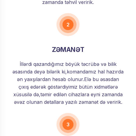
zamanda təhvil veririk.
2
ZƏMANƏT
İllərdi qazandığımız böyük təcrübə və bilik
əsasında deyə bilərik ki,komandamız hal hazırda
ən yaxşılardan hesab olunur.Elə bu əsasdan
çıxış edərək göstərdiyimiz bütün xidmətlərə
xüsusilə də,təmir edilən cihazlara eyni zamanda
əvəz olunan detallara yazılı zəmanət də veririk.
3