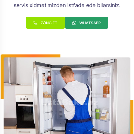
servis xidmətimizdən istfadə edə bilərsiniz.
ZƏNG ET
WHATSAPP