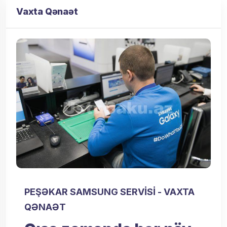
Vaxta Qənaət
PEŞƏKAR SAMSUNG SERVISI - VAXTA
QƏNAƏT