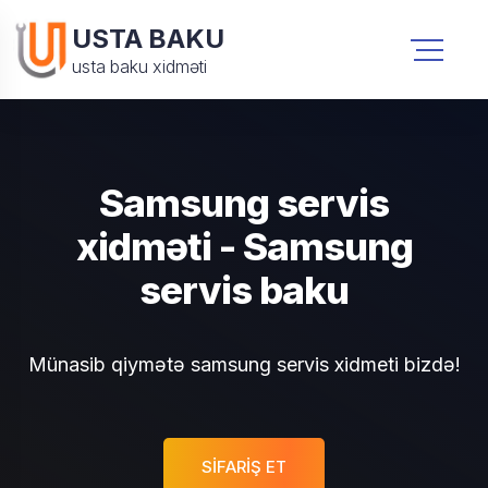
USTA BAKU
usta baku xidməti
Samsung servis
xidməti - Samsung
servis baku
Münasib qiymətə samsung servis xidmeti bizdə!
SIFARIŞ ET