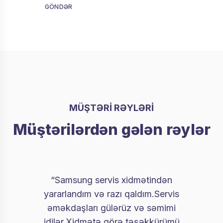
GÖNDƏR
MÜŞTƏRİ RƏYLƏRİ
Müştərilərdən gələn rəylər
“Samsung servis xidmətindən
yararlandım və razı qaldım.Servis
əməkdaşları gülərüz və səmimi
idilər.Xidmətə görə təşəkkürümü