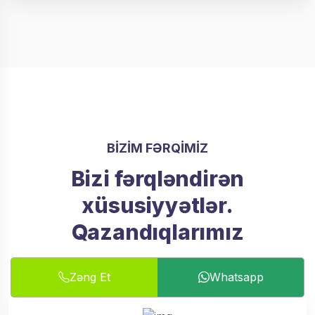
BIZIM FƏRQIMIZ
Bizi fərqləndirən
xüsusiyyətlər.
Qazandıqlarımız
Zəng Et
Whatsapp