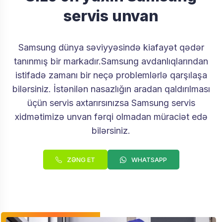
servis unvan
Samsung dünya səviyyəsində kiafayət qədər
tanınmış bir markadır.Samsung avdanlıqlarından
istifadə zamanı bir neçə problemlərlə qarşılaşa
bilərsiniz. İstənilən nasazlığın aradan qaldırılması
üçün servis axtarırsınızsa Samsung servis
xidmətimizə unvan fərqi olmadan müraciət edə
bilərsiniz.
ZƏNG ET
WHATSAPP