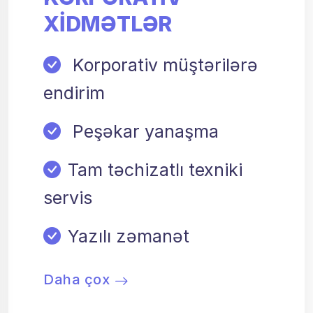
XIDMƏTLƏR
Korporativ müştərilərə
endirim
Peşəkar yanaşma
Tam təchizatlı texniki
servis
Yazılı zəmanət
Daha çox