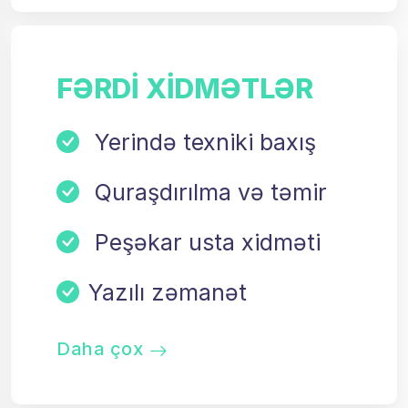
FƏRDI XIDMƏTLƏR
Yerində texniki baxış
Quraşdırılma və təmir
Peşəkar usta xidməti
Yazılı zəmanət
Daha çox