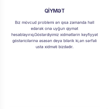
QİYMƏT
Biz mövcud problemi ən qısa zamanda həll
edərək ona uyğun qiymət
hesablayırıq.Göstərdiyimiz xidmətlərin keyfiyyət
göstəricilərinə əsasən deyə bilərik ki,ən sərfəli
usta xidməti bizdədir.