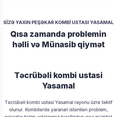
SİZƏ YAXIN PEŞƏKAR KOMBİ USTASI YASAMAL
Qısa zamanda problemin
həlli və Münasib qiymət
Təcrübəli kombi ustasi
Yasamal
Təcrübəli kombi ustasi Yasamal rayonu üzrə təklif
olunur. Kombilərdə yaranan istənilən problem,
nasazlıq bizim ustalarımız tərəfindən qısa müddət