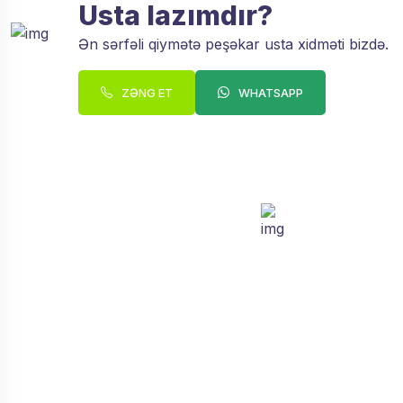
Usta lazımdır?
Ən sərfəli qiymətə peşəkar usta xidməti bizdə.
ZƏNG ET
WHATSAPP
Zəng sifariş edin.
Əlaqəyə Keç