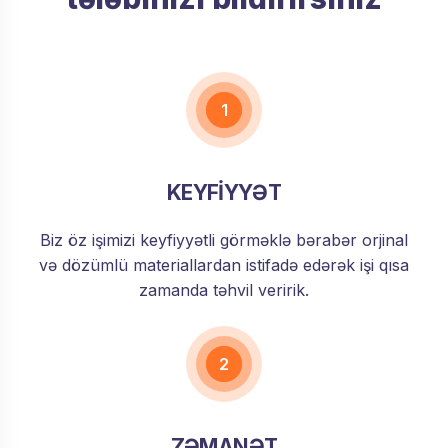
1
KEYFİYYƏT
Biz öz işimizi keyfiyyətli görməklə bərabər orjinal
və dözümlü materiallardan istifadə edərək işi qısa
zamanda təhvil veririk.
2
ZƏMANƏT