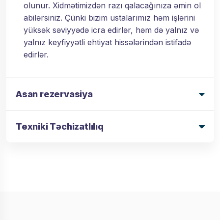
olunur. Xidmətimizdən razı qalacağınıza əmin ol
abilərsiniz. Çünki bizim ustalarımız həm işlərini
yüksək səviyyədə icra edirlər, həm də yalnız və
yalnız keyfiyyətli ehtiyat hissələrindən istifadə
edirlər.
Asan rezervasiya
Texniki Təchizatlılıq
KOMBİ USTASİ YASAMAL - ASAN
REZERVASİYA
7/24 fasiləsiz Kombi
ustası Yasamal