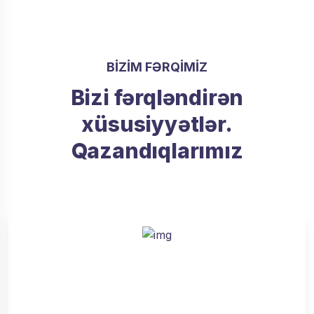
BIZIM FƏRQIMIZ
Bizi fərqləndirən
xüsusiyyətlər.
Qazandıqlarımız