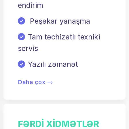
endirim
Peşəkar yanaşma
Tam təchizatlı texniki
servis
Yazılı zəmanət
Daha çox
FƏRDI XIDMƏTLƏR