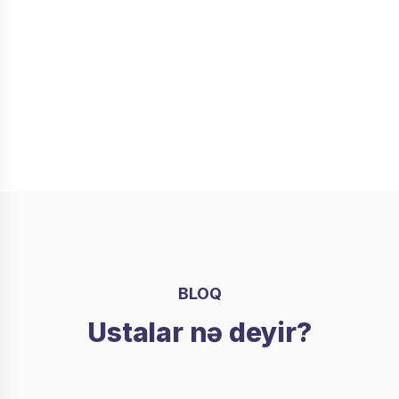
eləcə də digər elektrik
texnikasının təmiri üzrə
peşəkar servis xidmətləri təklif
edirik
Daha ətraflı
BLOQ
Ustalar nə deyir?