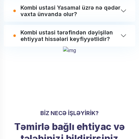
Kombi ustasi Yasamal üzrə nə qədər
vaxta ünvanda olur?
Kombi ustasi tərəfindən dəyişilən
ehtiyyat hissələri keyfiyyətlidir?
BIZ NECƏ IŞLƏYIRIK?
Təmirlə bağlı ehtiyac və
tələbinizi bildirirsiniz