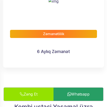
Zəmanətlilik
6 Aylıq Zəmanət
Zəng Et
Whatsapp
Kombi ustasi Yasamal üzrə