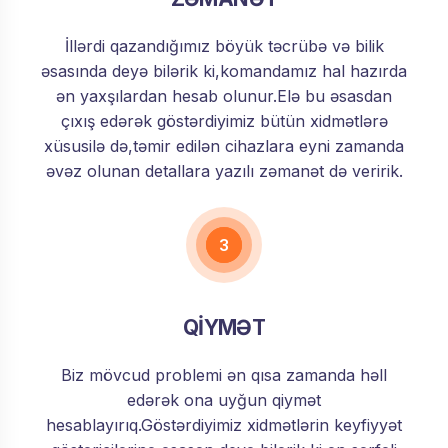
İllərdi qazandığımız böyük təcrübə və bilik
əsasında deyə bilərik ki,komandamız hal hazırda
ən yaxşılardan hesab olunur.Elə bu əsasdan
çıxış edərək göstərdiyimiz bütün xidmətlərə
xüsusilə də,təmir edilən cihazlara eyni zamanda
əvəz olunan detallara yazılı zəmanət də veririk.
3
QİYMƏT
Biz mövcud problemi ən qısa zamanda həll
edərək ona uyğun qiymət
hesablayırıq.Göstərdiyimiz xidmətlərin keyfiyyət