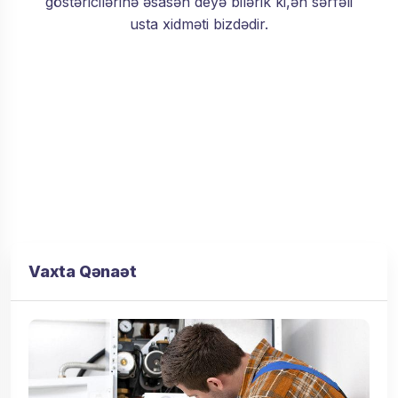
göstəricilərinə əsasən deyə bilərik ki,ən sərfəli
usta xidməti bizdədir.
Vaxta Qənaət