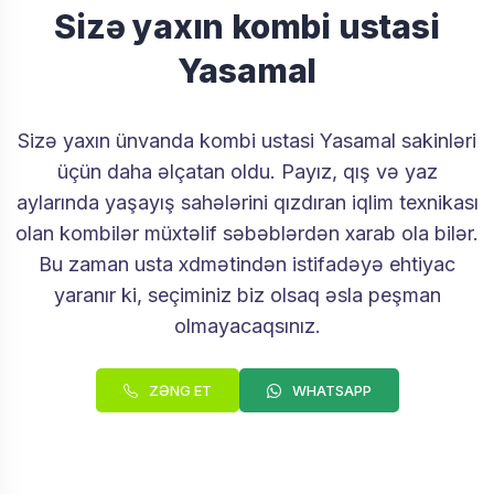
Sizə yaxın kombi ustasi
Yasamal
Sizə yaxın ünvanda kombi ustasi Yasamal sakinləri
üçün daha əlçatan oldu. Payız, qış və yaz
aylarında yaşayış sahələrini qızdıran iqlim texnikası
olan kombilər müxtəlif səbəblərdən xarab ola bilər.
Bu zaman usta xdmətindən istifadəyə ehtiyac
yaranır ki, seçiminiz biz olsaq əsla peşman
olmayacaqsınız.
ZƏNG ET
WHATSAPP