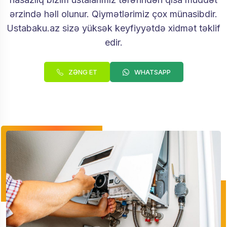
ərzində həll olunur. Qiymətlərimiz çox münasibdir.
Ustabaku.az sizə yüksək keyfiyyətdə xidmət təklif
edir.
ZƏNG ET
WHATSAPP