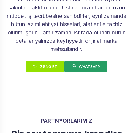
sakinləri təklif olunur. Ustalarımızın hər biri uzun
müddət iş təcrübəsinə sahibdirlər, eyni zamanda
bütün lazimi ehtiyat hissələri, alətlər ilə təchiz
olunmuşdur. Təmir zamanı istifadə olunan bütün
detallar yalnızca keyfiyyətli, orijinal marka
məhsullarıdır.
ZƏNG ET
WHATSAPP
PARTNYORLARIMIZ