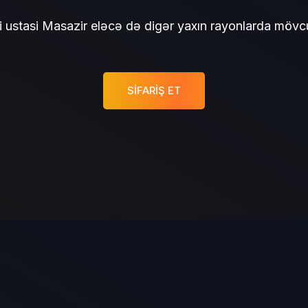
 ustasi Masazir eləcə də digər yaxın rayonlarda mövc
SIFARIŞ ET