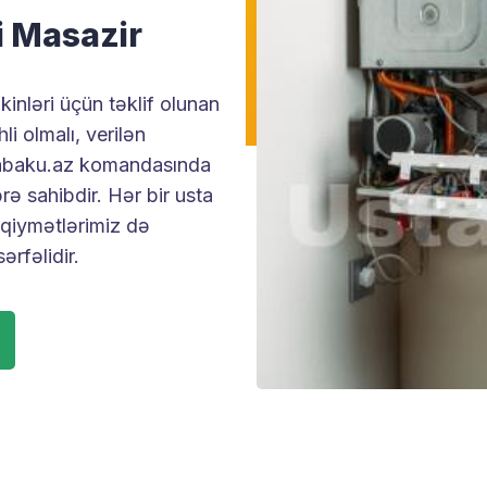
i Masazir
inləri üçün təklif olunan
li olmalı, verilən
Ustabaku.az komandasında
rə sahibdir. Hər bir usta
 qiymətlərimiz də
rfəlidir.