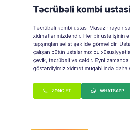
Təcrübəli kombi ustas
Təcrübəli kombi ustasi Masazir rayon sak
xidmətlərimizdəndir. Hər bir usta işinin əh
tapşırıqları səlist şəkildə görməlidir. 
çalışan bütün ustalarımız bu xüsusiyyətlə
çevik, təcrübəli və cəldir. Eyni zamanda
göstərdiyimiz xidmət müqabilində daha sə
ZƏNG ET
WHATSAPP