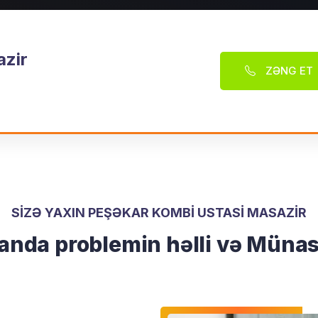
azir
ZƏNG ET
SİZƏ YAXIN PEŞƏKAR KOMBI USTASI MASAZIR
anda problemin həlli və Münas