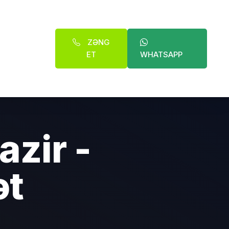
ZƏNG
ET
WHATSAPP
zir -
ət