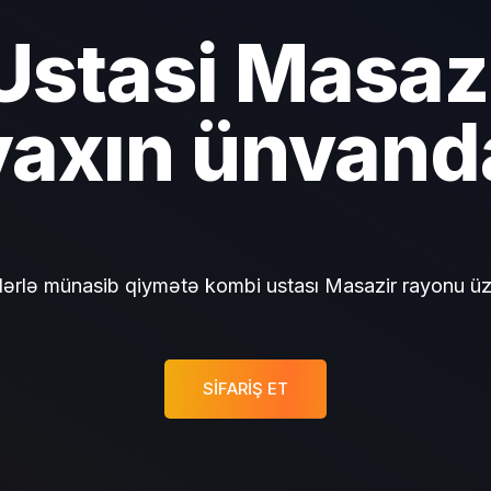
stasi Masazi
yaxın ünvand
tlərlə münasib qiymətə kombi ustası Masazir rayonu üzrə
SIFARIŞ ET