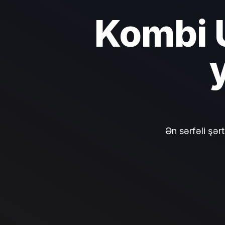
Kombi U
Ən sərfəli şər