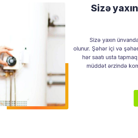
Sizə yaxı
Sizə yaxın ünvanda
olunur. Şəhər içi və şəh
hər saatı usta tapmaq 
müddət ərzində komb