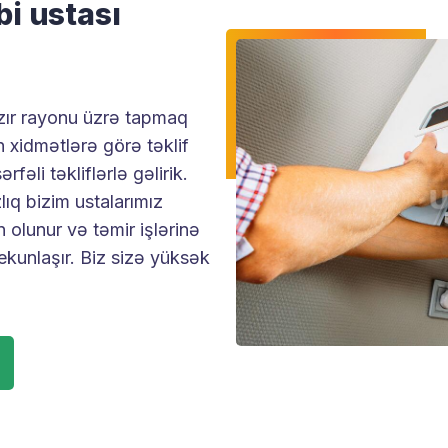
i ustası
ır rayonu üzrə tapmaq
n xidmətlərə görə təklif
rfəli təkliflərlə gəlirik.
ıq bizim ustalarımız
olunur və təmir işlərinə
ekunlaşır. Biz sizə yüksək