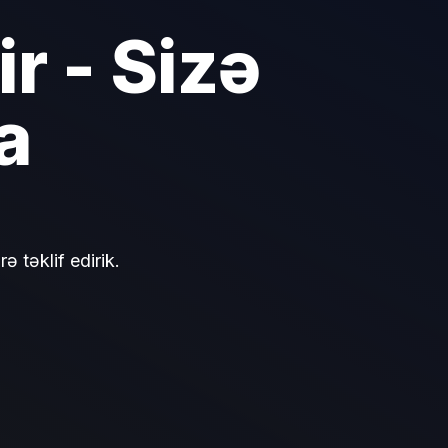
r - Sizə
a
 təklif edirik.