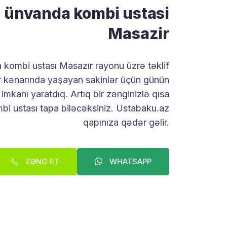
n ünvanda kombi ustasi
Masazir
 kombi ustası Masazır rayonu üzrə təklif
ər kənarında yaşayan sakinlər üçün günün
imkanı yaratdıq. Artıq bir zənginizlə qısa
i ustası tapa biləcəksiniz. Ustabaku.az
qapınıza qədər gəlir.
ZƏNG ET
WHATSAPP