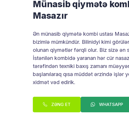
Münasib qiymətə komb
Masazır
Ən münasib qiymətə kombi ustası Masaz
bizimlə mümkündür. Bilinidyi kimi görülə
olunan qiymətlər fərqli olur. Biz sizə ən sə
İstənilən kombidə yaranan hər cür nasazl
tərəfindən texniki baxış zamanı müəyyən 
başlanılaraq qısa müddət ərzində işlər y
xidmət vəd edirik.
ZƏNG ET
WHATSAPP