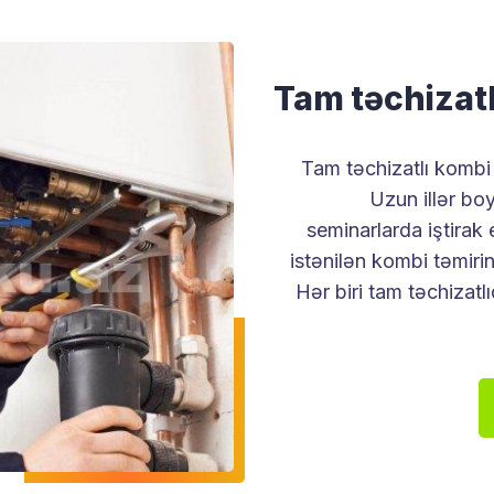
Tam təchizatl
Tam təchizatlı kombi u
Uzun illər bo
seminarlarda iştirak 
istənilən kombi təmiri
Hər biri tam təchizat