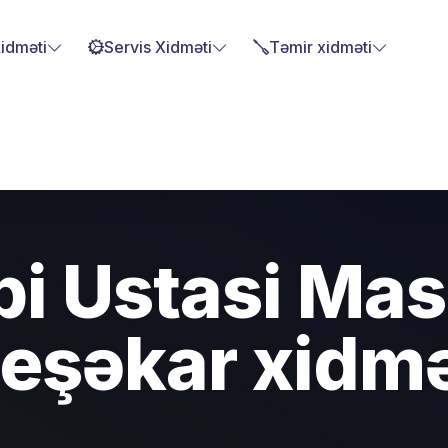
Xidməti
Servis Xidməti
Təmir xidməti
i Ustasi Masa
eşəkar xidm