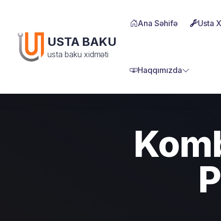
Ana Səhifə
Usta 
USTA BAKU
usta baku xidməti
Haqqımızda
Komb
P