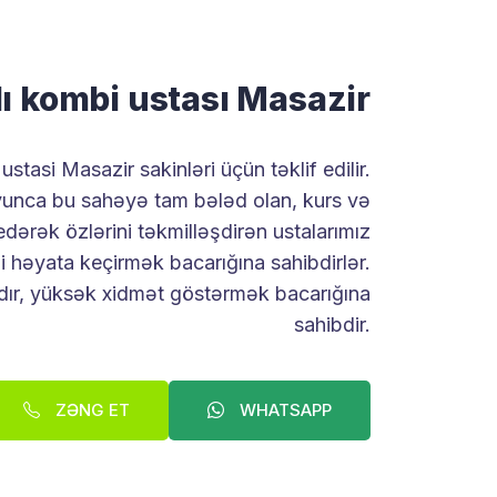
ı kombi ustası Masazir
stasi Masazir sakinləri üçün təklif edilir.
yunca bu sahəyə tam bələd olan, kurs və
edərək özlərini təkmilləşdirən ustalarımız
ni həyata keçirmək bacarığına sahibdirlər.
lıdır, yüksək xidmət göstərmək bacarığına
sahibdir.
ZƏNG ET
WHATSAPP