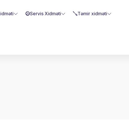
Xidməti
Servis Xidməti
Təmir xidməti