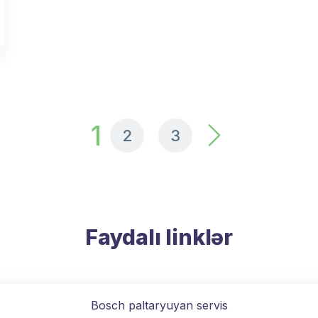
1
2
3
Faydalı linklər
Bosch paltaryuyan servis